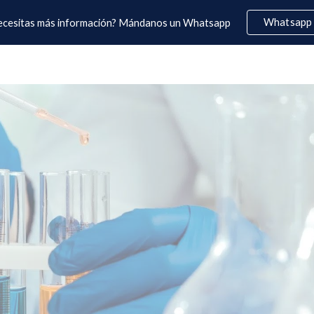
Whatsapp
ecesitas más información? Mándanos un Whatsapp
ip to main content
Skip to navigat